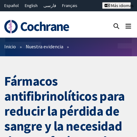
Español
English
فارسی
Français
Más idiomas
Русский
Hrvatski
Deutsch
Bahasa Malaysia
ไทย
繁體中文
简体中文
Cerrar búsqueda ✖
Filtros
Inicio
Nuestra evidencia
Fármacos
antifibrinolíticos para
reducir la pérdida de
sangre y la necesidad