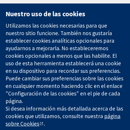
Nuestro uso de las cookies
Utilizamos las cookies necesarias para que
nuestro sitio funcione. También nos gustaría
11-13 Cavendish
Contacto
establecer cookies analíticas opcionales para
Square
Noticias
ayudarnos a mejorarla. No estableceremos
Evidencia fiable.
Londres
Prensa
Decisiones
cookies opcionales a menos que las habilite. El
W1G 0AN
Sobre
informadas.
Reino Unido
nosotros
uso de esta herramienta establecerá una cookie
Mejor salud.
Empleo
en su dispositivo para recordar sus preferencias.
Cochrane
Puede cambiar sus preferencias sobre las cookies
Library
en cualquier momento haciendo clic en el enlace
"Configuración de las cookies" en el pie de cada
página.
The Cochrane Collaboration is a charity (no. 1045921) and a
Si desea información más detallada acerca de las
company limited by guarantee (no. 03044323) registered in
cookies que utilizamos, consulte nuestra
página
England & Wales. VAT registration number GB 718 2127 49.
sobre Cookies
.
Copyright © 2026 The Cochrane Collaboration