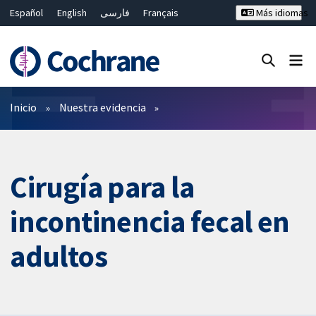
Español
English
فارسی
Français
Más idiomas
Русский
Hrvatski
Deutsch
Bahasa Malaysia
ไทย
繁體中文
简体中文
Cerrar búsqueda ✖
Filtros
Inicio
Nuestra evidencia
Cirugía para la
incontinencia fecal en
adultos