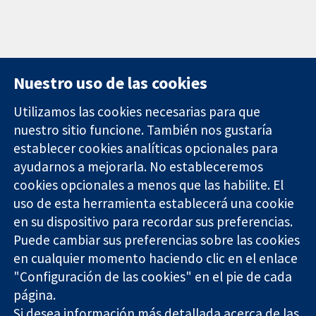
Nuestro uso de las cookies
Utilizamos las cookies necesarias para que
nuestro sitio funcione. También nos gustaría
11-13 Cavendish
Contacto
establecer cookies analíticas opcionales para
Square
Noticias
ayudarnos a mejorarla. No estableceremos
Evidencia fiable.
Londres
Prensa
Decisiones
cookies opcionales a menos que las habilite. El
W1G 0AN
Sobre
informadas.
Reino Unido
nosotros
uso de esta herramienta establecerá una cookie
Mejor salud.
Empleo
en su dispositivo para recordar sus preferencias.
Cochrane
Puede cambiar sus preferencias sobre las cookies
Library
en cualquier momento haciendo clic en el enlace
"Configuración de las cookies" en el pie de cada
página.
The Cochrane Collaboration is a charity (no. 1045921) and a
Si desea información más detallada acerca de las
company limited by guarantee (no. 03044323) registered in