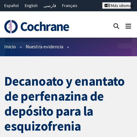
Español
English
فارسی
Français
Más idiomas
Русский
Hrvatski
Deutsch
Bahasa Malaysia
ไทย
繁體中文
简体中文
Cerrar búsqueda ✖
Filtros
Inicio
Nuestra evidencia
Decanoato y enantato
de perfenazina de
depósito para la
esquizofrenia