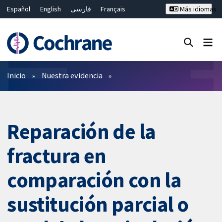
Español
English
فارسی
Français
Más idiomas
Русский
Hrvatski
Deutsch
Bahasa Malaysia
ไทย
繁體中文
简体中文
Cerrar búsqueda ✖
Filtros
Inicio
Nuestra evidencia
Reparación de la
fractura en
comparación con la
sustitución parcial o