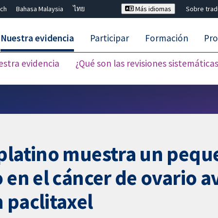
ch
Bahasa Malaysia
ไทย
Más idiomas
Sobre tra
Nuestra evidencia
Participar
Formación
Pro
estra evidencia
¿Qué son las revisiones sistemática
Cerrar búsqueda ✖
platino muestra un peque
o en el cáncer de ovario 
 paclitaxel