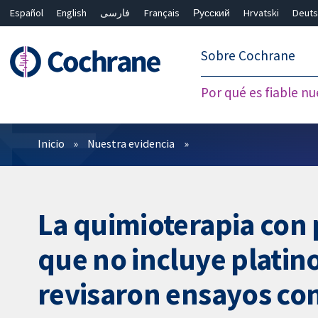
Español
English
فارسی
Français
Русский
Hrvatski
Deuts
繁體中文
简体中文
Sobre Cochrane
Por qué es fiable nu
Filtros
Inicio
Nuestra evidencia
La quimioterapia con 
que no incluye platin
revisaron ensayos con