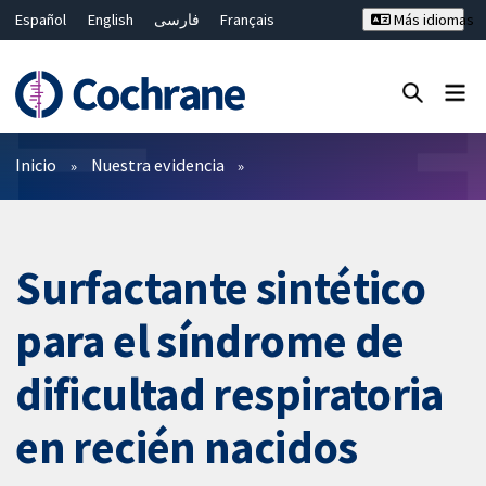
Español
English
فارسی
Français
Más idiomas
Русский
Hrvatski
Deutsch
Bahasa Malaysia
ไทย
繁體中文
简体中文
Cerrar búsqueda ✖
Filtros
Inicio
Nuestra evidencia
Surfactante sintético
para el síndrome de
dificultad respiratoria
en recién nacidos