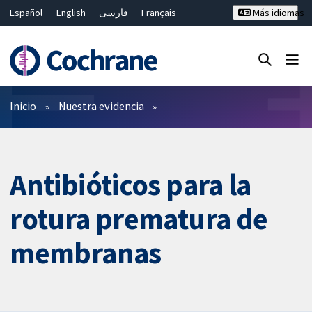
Español
English
فارسی
Français
Más idiomas
Русский
Hrvatski
Deutsch
Bahasa Malaysia
ไทย
繁體中文
简体中文
Cerrar búsqueda ✖
Filtros
Inicio
Nuestra evidencia
Antibióticos para la
rotura prematura de
membranas