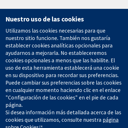
Nuestro uso de las cookies
Utilizamos las cookies necesarias para que
nuestro sitio funcione. También nos gustaría
11-13 Cavendish
Contacto
establecer cookies analíticas opcionales para
Square
Noticias
ayudarnos a mejorarla. No estableceremos
Evidencia fiable.
Londres
Prensa
Decisiones
cookies opcionales a menos que las habilite. El
W1G 0AN
Sobre
informadas.
Reino Unido
nosotros
uso de esta herramienta establecerá una cookie
Mejor salud.
Empleo
en su dispositivo para recordar sus preferencias.
Cochrane
Puede cambiar sus preferencias sobre las cookies
Library
en cualquier momento haciendo clic en el enlace
"Configuración de las cookies" en el pie de cada
página.
The Cochrane Collaboration is a charity (no. 1045921) and a
Si desea información más detallada acerca de las
company limited by guarantee (no. 03044323) registered in
cookies que utilizamos, consulte nuestra
página
England & Wales. VAT registration number GB 718 2127 49.
sobre Cookies
.