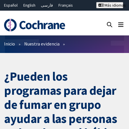
Español
English
فارسی
Français
Más idiomas
Русский
Hrvatski
Deutsch
Bahasa Malaysia
ไทย
繁體中文
简体中文
Cerrar búsqueda ✖
Filtros
Inicio
Nuestra evidencia
¿Pueden los
programas para dejar
de fumar en grupo
ayudar a las personas