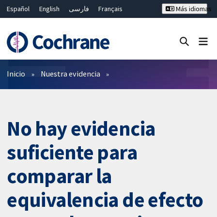
Español
English
فارسی
Français
Más idiomas
Русский
Hrvatski
Deutsch
Bahasa Malaysia
ไทย
繁體中文
简体中文
Cerrar búsqueda ✖
Filtros
Inicio
Nuestra evidencia
No hay evidencia
suficiente para
comparar la
equivalencia de efecto