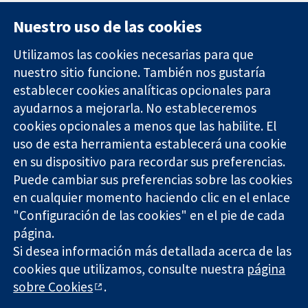
Nuestro uso de las cookies
Utilizamos las cookies necesarias para que
nuestro sitio funcione. También nos gustaría
11-13 Cavendish
Contacto
establecer cookies analíticas opcionales para
Square
Noticias
ayudarnos a mejorarla. No estableceremos
Evidencia fiable.
Londres
Prensa
Decisiones
cookies opcionales a menos que las habilite. El
W1G 0AN
Sobre
informadas.
Reino Unido
nosotros
uso de esta herramienta establecerá una cookie
Mejor salud.
Empleo
en su dispositivo para recordar sus preferencias.
Cochrane
Puede cambiar sus preferencias sobre las cookies
Library
en cualquier momento haciendo clic en el enlace
"Configuración de las cookies" en el pie de cada
página.
The Cochrane Collaboration is a charity (no. 1045921) and a
Si desea información más detallada acerca de las
company limited by guarantee (no. 03044323) registered in
cookies que utilizamos, consulte nuestra
página
England & Wales. VAT registration number GB 718 2127 49.
sobre Cookies
.
Copyright © 2026 The Cochrane Collaboration