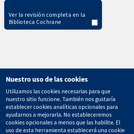
Ver la revisión completa en la
Biblioteca Cochrane
Nuestro uso de las cookies
Utilizamos las cookies necesarias para que
nuestro sitio funcione. También nos gustaría
11-13 Cavendish
Contacto
establecer cookies analíticas opcionales para
Square
Noticias
ayudarnos a mejorarla. No estableceremos
Evidencia fiable.
Londres
Prensa
Decisiones
cookies opcionales a menos que las habilite. El
W1G 0AN
Sobre
informadas.
Reino Unido
nosotros
uso de esta herramienta establecerá una cookie
Mejor salud.