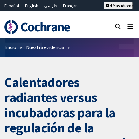
Español
English
فارسی
Français
Más idiomas
Русский
Hrvatski
Deutsch
Bahasa Malaysia
ไทย
繁體中文
简体中文
Cerrar búsqueda ✖
Filtros
Inicio
Nuestra evidencia
Calentadores
radiantes versus
incubadoras para la
regulación de la