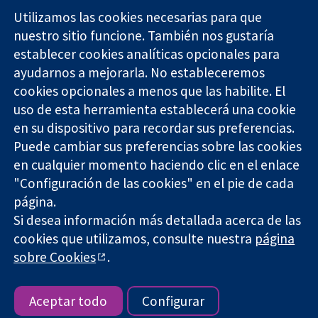
Utilizamos las cookies necesarias para que
nuestro sitio funcione. También nos gustaría
11-13 Cavendish
Contacto
establecer cookies analíticas opcionales para
Square
Noticias
ayudarnos a mejorarla. No estableceremos
Evidencia fiable.
Londres
Prensa
Decisiones
cookies opcionales a menos que las habilite. El
W1G 0AN
Sobre
informadas.
Reino Unido
nosotros
uso de esta herramienta establecerá una cookie
Mejor salud.
Empleo
en su dispositivo para recordar sus preferencias.
Cochrane
Puede cambiar sus preferencias sobre las cookies
Library
en cualquier momento haciendo clic en el enlace
"Configuración de las cookies" en el pie de cada
página.
The Cochrane Collaboration is a charity (no. 1045921) and a
Si desea información más detallada acerca de las
company limited by guarantee (no. 03044323) registered in
cookies que utilizamos, consulte nuestra
página
England & Wales. VAT registration number GB 718 2127 49.
sobre Cookies
.
Copyright © 2026 The Cochrane Collaboration
Términos y condiciones del sitio web
|
Responsabilidades
|
Privacidad
|
Política de cookies
|
Configuración de cookies
Aceptar todo
Configurar