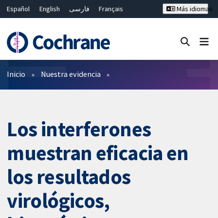
Español
English
فارسی
Français
Más idiomas
Русский
Hrvatski
Deutsch
Bahasa Malaysia
ไทย
繁體中文
简体中文
Cerrar búsqueda ✖
Filtros
Inicio
Nuestra evidencia
Los interferones
muestran eficacia en
los resultados
virológicos,