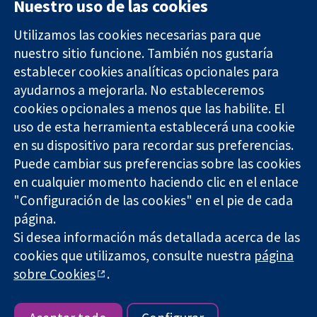
Nuestro uso de las cookies
Utilizamos las cookies necesarias para que
nuestro sitio funcione. También nos gustaría
11-13 Cavendish
Contacto
establecer cookies analíticas opcionales para
Square
Noticias
ayudarnos a mejorarla. No estableceremos
Evidencia fiable.
Londres
Prensa
Decisiones
W1G 0AN
Sobre
cookies opcionales a menos que las habilite. El
informadas.
Reino Unido
nosotros
uso de esta herramienta establecerá una cookie
Mejor salud.
Empleo
en su dispositivo para recordar sus preferencias.
Cochrane
Puede cambiar sus preferencias sobre las cookies
Library
en cualquier momento haciendo clic en el enlace
"Configuración de las cookies" en el pie de cada
página.
The Cochrane Collaboration is a charity (no. 1045921) and a
Si desea información más detallada acerca de las
company limited by guarantee (no. 03044323) registered in
England & Wales. VAT registration number GB 718 2127 49.
cookies que utilizamos, consulte nuestra
página
sobre Cookies
.
Copyright © 2026 The Cochrane Collaboration
Términos y condiciones del sitio web
|
Responsabilidades
|
Privacidad
|
Política de cookies
|
Configuración de cookies