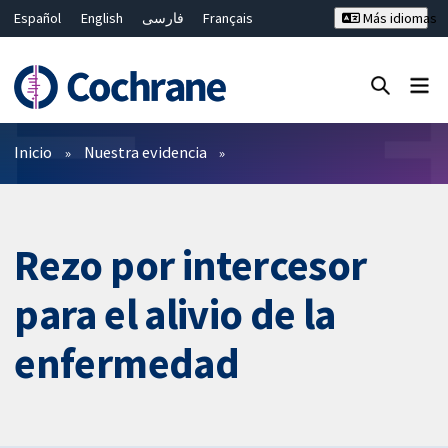
Español
English
فارسی
Français
Más idiomas
Русский
Hrvatski
Deutsch
Bahasa Malaysia
ไทย
繁體中文
简体中文
Cerrar búsqueda ✖
Filtros
Inicio
Nuestra evidencia
Rezo por intercesor
para el alivio de la
enfermedad