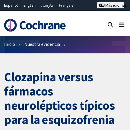
Español
English
فارسی
Français
Más idiomas
Русский
Hrvatski
Deutsch
Bahasa Malaysia
ไทย
繁體中文
简体中文
Cerrar búsqueda ✖
Filtros
Inicio
Nuestra evidencia
Clozapina versus
fármacos
neurolépticos típicos
para la esquizofrenia