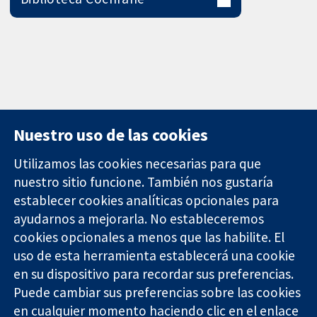
Nuestro uso de las cookies
Utilizamos las cookies necesarias para que
nuestro sitio funcione. También nos gustaría
11-13 Cavendish
Contacto
establecer cookies analíticas opcionales para
Square
Noticias
ayudarnos a mejorarla. No estableceremos
Evidencia fiable.
Londres
Prensa
Decisiones
W1G 0AN
Sobre
cookies opcionales a menos que las habilite. El
informadas.
Reino Unido
nosotros
uso de esta herramienta establecerá una cookie
Mejor salud.
Empleo
en su dispositivo para recordar sus preferencias.
Cochrane
Puede cambiar sus preferencias sobre las cookies
Library
en cualquier momento haciendo clic en el enlace