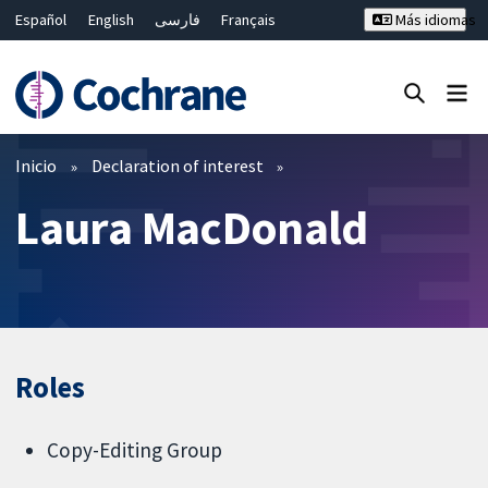
Español
English
فارسی
Français
Más idiomas
Русский
Hrvatski
Deutsch
Bahasa Malaysia
ไทย
繁體中文
简体中文
Cerrar búsqueda ✖
Filtros
Inicio
Declaration of interest
Laura MacDonald
Roles
Copy-Editing Group