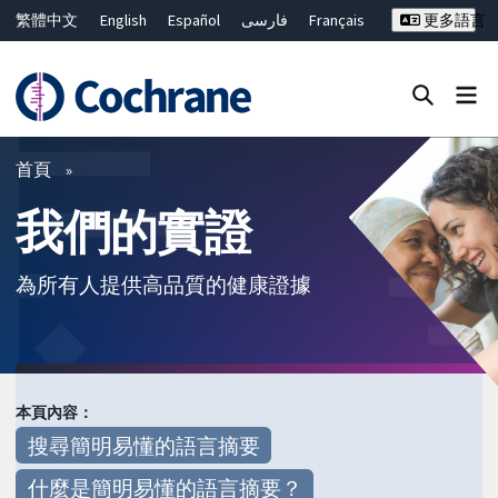
繁體中文
English
Español
فارسی
Français
更多語言
Русский
Hrvatski
Deutsch
Bahasa Malaysia
ไทย
简体中文
關閉搜尋 ✖
篩選條件
首頁
我們的實證
為所有人提供高品質的健康證據
本頁內容：
搜尋簡明易懂的語言摘要
什麼是簡明易懂的語言摘要？