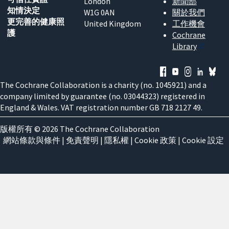
London
新聞部
知情決定
W1G 0AN
關於我們
更完善的健康照
United Kingdom
工作機會
護
Cochrane
Library
The Cochrane Collaboration is a charity (no. 1045921) and a
company limited by guarantee (no. 03044323) registered in
England & Wales. VAT registration number GB 718 2127 49.
版權所有 © 2026 The Cochrane Collaboration
網站條款與條件
|
免責聲明
|
隱私權
|
Cookie 政策
|
Cookie 設定