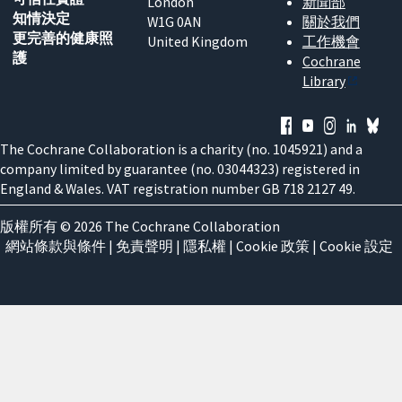
London
新聞部
知情決定
W1G 0AN
關於我們
更完善的健康照
United Kingdom
工作機會
護
Cochrane
Library
The Cochrane Collaboration is a charity (no. 1045921) and a
company limited by guarantee (no. 03044323) registered in
England & Wales. VAT registration number GB 718 2127 49.
版權所有 © 2026 The Cochrane Collaboration
網站條款與條件
|
免責聲明
|
隱私權
|
Cookie 政策
|
Cookie 設定