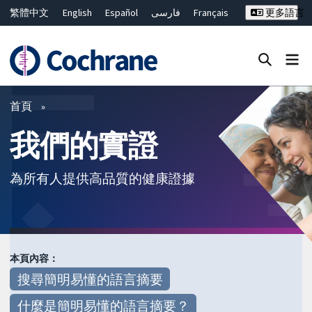
繁體中文
English
Español
فارسی
Français
更多語言
Русский
Hrvatski
Deutsch
Bahasa Malaysia
ไทย
简体中文
關閉搜尋 ✖
篩選條件
首頁
我們的實證
為所有人提供高品質的健康證據
本頁內容：
搜尋簡明易懂的語言摘要
什麼是簡明易懂的語言摘要？