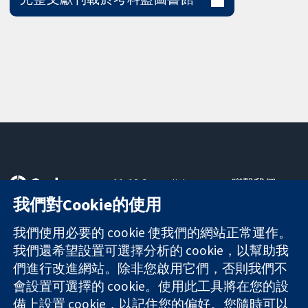
11-13 Cavendish
聯繫我們
Square
新聞
我們對Cookie的使用
可信任實證
London
新聞部
知情決定
W1G 0AN
關於我們
我們使用必要的 cookie 使我們的網站正常運作。
更完善的健康照
United Kingdom
工作機會
我們還希望設置可選擇分析的 cookie，以幫助我
護
Cochrane
們進行改進網站。除非您啟用它們，否則我們不
Library
會設置可選擇的 cookie。使用此工具將在您的設
備上設置 cookie，以記住您的偏好。您隨時可以