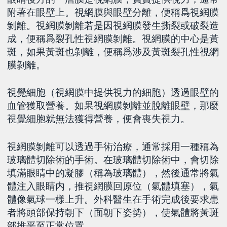
附著在眼壁上。視網膜與眼壁分離，便稱爲視網膜
剝離。視網膜剝離若是因視網膜發生撕裂或破裂造
成，便稱爲裂孔性視網膜剝離。視網膜的中心是黃
斑，如果黃斑也剝離，便稱爲涉及黃斑裂孔性視網
膜剝離。
視覺細胞（視網膜中提供視力的細胞）透過眼壁的
血管獲取營養。如果視網膜剝離並脫離眼壁，那麼
視覺細胞就無法獲得營養，便會喪失視力。
視網膜剝離可以透過手術治療，通常採用一種稱為
玻璃體切除術的手術。在玻璃體切除術中，會切除
填滿眼睛中的凝膠（稱為玻璃體），然後通常將氣
體注入眼睛内，推視網膜回原位（氣體填塞），氣
體像氣球一樣上升。外科醫生在手術完成後要求患
者將頭部保持朝下（面朝下姿勢），使氣體將黃斑
部推平至正常位置。