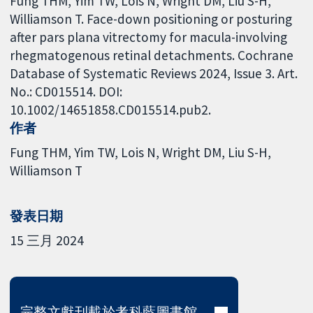
Fung THM, Yim TW, Lois N, Wright DM, Liu S-H,
Williamson T. Face-down positioning or posturing
after pars plana vitrectomy for macula-involving
rhegmatogenous retinal detachments. Cochrane
Database of Systematic Reviews 2024, Issue 3. Art.
No.: CD015514. DOI:
10.1002/14651858.CD015514.pub2.
作者
Fung THM
Yim TW
Lois N
Wright DM
Liu S-H
Williamson T
發表日期
15 三月 2024
完整文獻刊載於考科藍圖書館