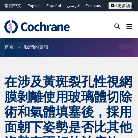
繁體中文
English
Español
فارسی
Français
更多語言
Русский
Hrvatski
Deutsch
Bahasa Malaysia
ไทย
简体中文
關閉搜尋 ✖
篩選條件
首頁
我們的實證
在涉及黃斑裂孔性視網
膜剝離使用玻璃體切除
術和氣體填塞後，採用
面朝下姿勢是否比其他