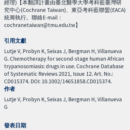
經理)【本翻譯計畫由臺北醫學大學考科藍臺灣研
究中心(Cochrane Taiwan)、東亞考科藍聯盟(EACA)
統籌執行。聯絡E-mail：
cochranetaiwan@tmu.edu.tw】
引用文獻
Lutje V, Probyn K, Seixas J, Bergman H, Villanueva
G. Chemotherapy for second-stage human African
trypanosomiasis: drugs in use. Cochrane Database
of Systematic Reviews 2021, Issue 12. Art. No.:
CD015374. DOI: 10.1002/14651858.CD015374.
作者
Lutje V
Probyn K
Seixas J
Bergman H
Villanueva
G
發表日期