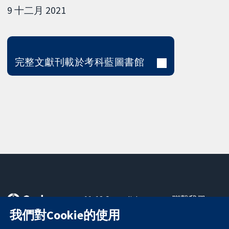
9 十二月 2021
完整文獻刊載於考科藍圖書館
11-13 Cavendish
聯繫我們
Square
新聞
我們對Cookie的使用
可信任實證
London
新聞部