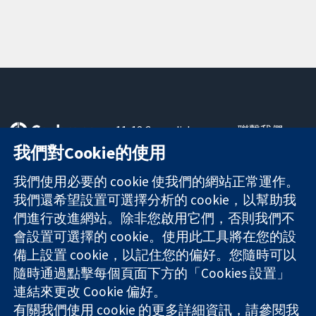
11-13 Cavendish
聯繫我們
Square
新聞
我們對Cookie的使用
可信任實證
London
新聞部
知情決定
W1G 0AN
關於我們
我們使用必要的 cookie 使我們的網站正常運作。
更完善的健康照
United Kingdom
工作機會
我們還希望設置可選擇分析的 cookie，以幫助我
護
Cochrane
們進行改進網站。除非您啟用它們，否則我們不
Library
會設置可選擇的 cookie。使用此工具將在您的設
備上設置 cookie，以記住您的偏好。您隨時可以
隨時通過點擊每個頁面下方的「Cookies 設置」
The Cochrane Collaboration is a charity (no. 1045921) and a
連結來更改 Cookie 偏好。
company limited by guarantee (no. 03044323) registered in
England & Wales. VAT registration number GB 718 2127 49.
有關我們使用 cookie 的更多詳細資訊，請參閱我