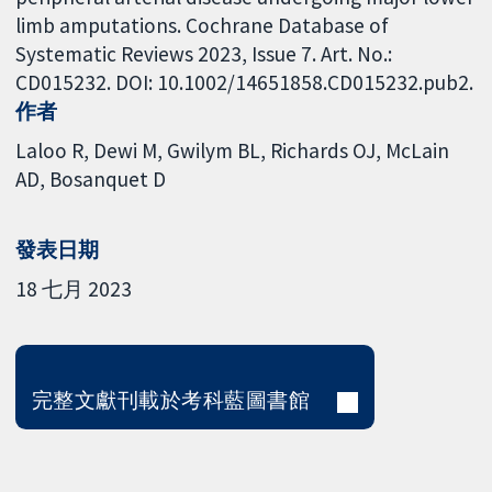
limb amputations. Cochrane Database of
Systematic Reviews 2023, Issue 7. Art. No.:
CD015232. DOI: 10.1002/14651858.CD015232.pub2.
作者
Laloo R
Dewi M
Gwilym BL
Richards OJ
McLain
AD
Bosanquet D
發表日期
18 七月 2023
完整文獻刊載於考科藍圖書館