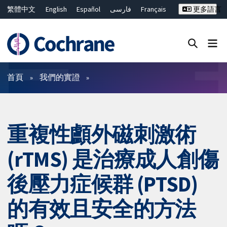
繁體中文
English
Español
فارسی
Français
更多語言
Русский
Hrvatski
Deutsch
Bahasa Malaysia
ไทย
简体中文
關閉搜尋 ✖
篩選條件
首頁
我們的實證
重複性顱外磁刺激術
(rTMS) 是治療成人創傷
後壓力症候群 (PTSD)
的有效且安全的方法