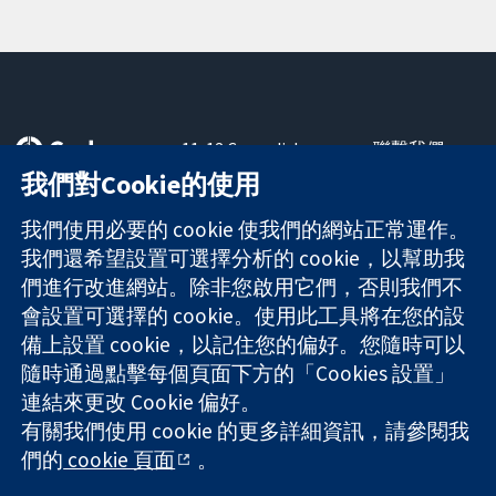
11-13 Cavendish
聯繫我們
Square
新聞
我們對Cookie的使用
可信任實證
London
新聞部
知情決定
W1G 0AN
關於我們
我們使用必要的 cookie 使我們的網站正常運作。
更完善的健康照
United Kingdom
工作機會
我們還希望設置可選擇分析的 cookie，以幫助我
護
Cochrane
們進行改進網站。除非您啟用它們，否則我們不
Library
會設置可選擇的 cookie。使用此工具將在您的設
備上設置 cookie，以記住您的偏好。您隨時可以
隨時通過點擊每個頁面下方的「Cookies 設置」
The Cochrane Collaboration is a charity (no. 1045921) and a
連結來更改 Cookie 偏好。
company limited by guarantee (no. 03044323) registered in
England & Wales. VAT registration number GB 718 2127 49.
有關我們使用 cookie 的更多詳細資訊，請參閱我
們的
cookie 頁面
。
版權所有 © 2026 The Cochrane Collaboration