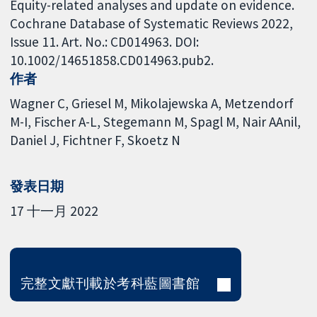
Equity-related analyses and update on evidence.
Cochrane Database of Systematic Reviews 2022,
Issue 11. Art. No.: CD014963. DOI:
10.1002/14651858.CD014963.pub2.
作者
Wagner C
Griesel M
Mikolajewska A
Metzendorf
M-I
Fischer A-L
Stegemann M
Spagl M
Nair AAnil
Daniel J
Fichtner F
Skoetz N
發表日期
17 十一月 2022
完整文獻刊載於考科藍圖書館