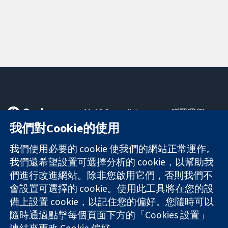
11-13 Cavendish
聯繫我們
Square
新聞
我們對Cookie的使用
可信任實證
London
新聞部
知情決定
W1G 0AN
關於我們
我們使用必要的 cookie 使我們的網站正常運作。
更完善的健康照
United Kingdom
工作機會
我們還希望設置可選擇分析的 cookie，以幫助我
護
Cochrane
們進行改進網站。除非您啟用它們，否則我們不
Library
會設置可選擇的 cookie。使用此工具將在您的設
備上設置 cookie，以記住您的偏好。您隨時可以
隨時通過點擊每個頁面下方的「Cookies 設置」
The Cochrane Collaboration is a charity (no. 1045921) and a
連結來更改 Cookie 偏好。