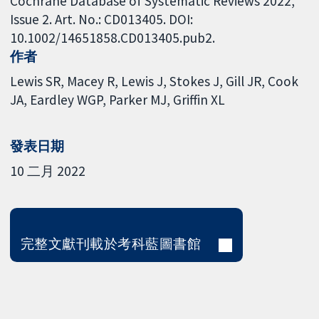
Cochrane Database of Systematic Reviews 2022,
Issue 2. Art. No.: CD013405. DOI:
10.1002/14651858.CD013405.pub2.
作者
Lewis SR
Macey R
Lewis J
Stokes J
Gill JR
Cook
JA
Eardley WGP
Parker MJ
Griffin XL
發表日期
10 二月 2022
完整文獻刊載於考科藍圖書館