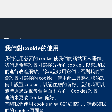
11-13 Cavendish
聯繫我們
Square
新聞
我們對Cookie的使用
可信任實證
London
新聞部
知情決定
W1G 0AN
關於我們
我們使用必要的 cookie 使我們的網站正常運作。
更完善的健康照
United Kingdom
工作機會
我們還希望設置可選擇分析的 cookie，以幫助我
護
Cochrane
們進行改進網站。除非您啟用它們，否則我們不
Library
會設置可選擇的 cookie。使用此工具將在您的設
備上設置 cookie，以記住您的偏好。您隨時可以
隨時通過點擊每個頁面下方的「Cookies 設置」
The Cochrane Collaboration is a charity (no. 1045921) and a
連結來更改 Cookie 偏好。
company limited by guarantee (no. 03044323) registered in
有關我們使用 cookie 的更多詳細資訊，請參閱我
England & Wales. VAT registration number GB 718 2127 49.
們的
cookie 頁面
。