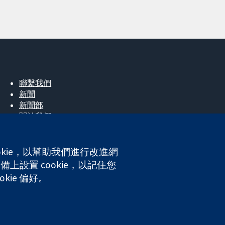
聯繫我們
新聞
新聞部
關於我們
工作機會
Cochrane Library
okie，以幫助我們進行改進網
上設置 cookie，以記住您
ales. VAT registration number GB 718 2127 49.
kie 偏好。
網站條款與條件
|
免責聲明
|
隱私權
|
Cookie 政策
|
Cookie 設定