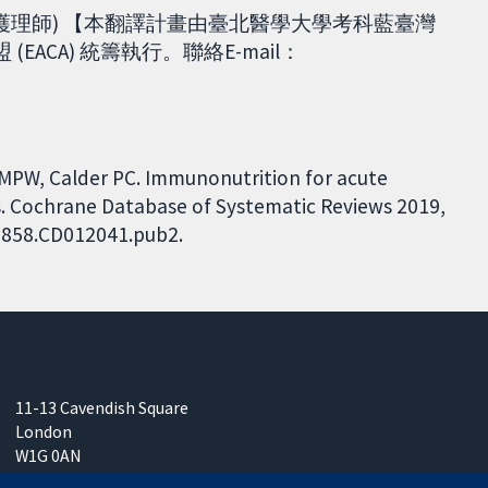
護理師) 【本翻譯計畫由臺北醫學大學考科藍臺灣
盟 (EACA) 統籌執行。聯絡E-mail：
 MPW, Calder PC. Immunonutrition for acute
ts. Cochrane Database of Systematic Reviews 2019,
51858.CD012041.pub2.
11-13 Cavendish Square
London
W1G 0AN
United Kingdom