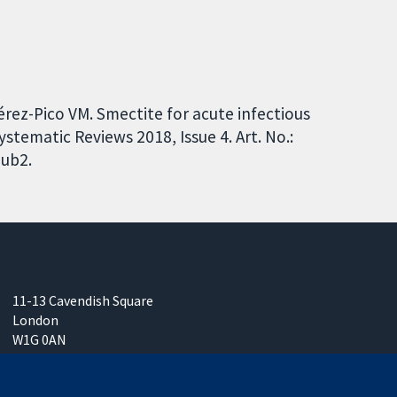
Pérez-Pico VM. Smectite for acute infectious
stematic Reviews 2018, Issue 4. Art. No.:
ub2.
11-13 Cavendish Square
London
W1G 0AN
United Kingdom