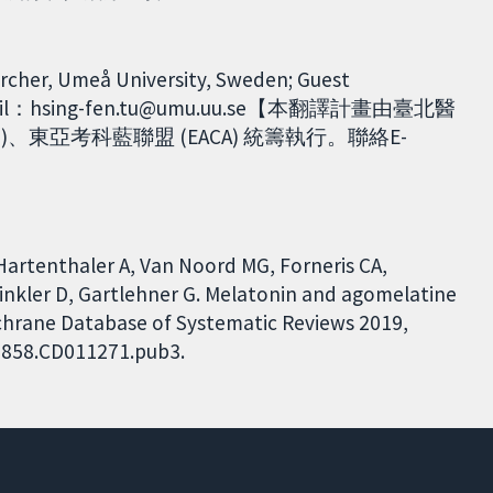
cher, Umeå University, Sweden; Guest
n. E-mail：hsing-fen.tu@umu.uu.se【本翻譯計畫由臺北醫
an)、東亞考科藍聯盟 (EACA) 統籌執行。聯絡E-
Hartenthaler A, Van Noord MG, Forneris CA,
Winkler D, Gartlehner G. Melatonin and agomelatine
ochrane Database of Systematic Reviews 2019,
51858.CD011271.pub3.