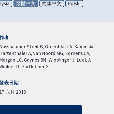
aysia
繁體中文
简体中文
Polski
作者
Nussbaumer-Streit B
Greenblatt A
Kaminski-
Hartenthaler A
Van Noord MG
Forneris CA
Morgan LC
Gaynes BN
Wipplinger J
Lux LJ
Winkler D
Gartlehner G
發表日期
17 六月 2019