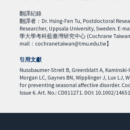
翻譯紀錄
翻譯者：Dr. Hsing-Fen Tu, Postdoctoral Resear
Researcher, Uppsala University, Swede
學大學考科藍臺灣研究中心 (Cochrane Taiw
mail：cochranetaiwan@tmu.edu.tw】
引用文獻
Nussbaumer-Streit B, Greenblatt A, Kaminski-
Morgan LC, Gaynes BN, Wipplinger J, Lux LJ, 
for preventing seasonal affective disorder. C
Issue 6. Art. No.: CD011271. DOI: 10.1002/146