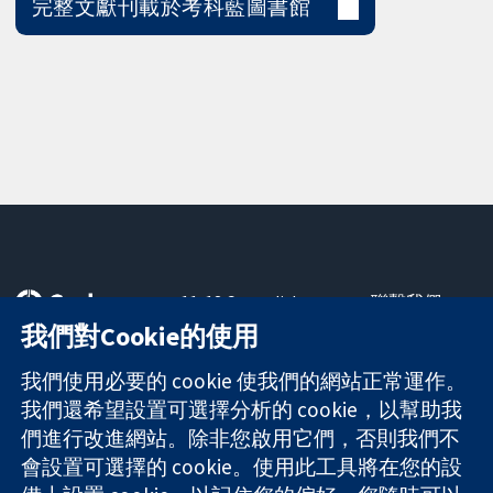
完整文獻刊載於考科藍圖書館
11-13 Cavendish
聯繫我們
Square
新聞
我們對Cookie的使用
可信任實證
London
新聞部
知情決定
W1G 0AN
關於我們
我們使用必要的 cookie 使我們的網站正常運作。
更完善的健康照
United Kingdom
工作機會
我們還希望設置可選擇分析的 cookie，以幫助我
護
Cochrane
們進行改進網站。除非您啟用它們，否則我們不
Library
會設置可選擇的 cookie。使用此工具將在您的設