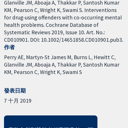
Glanville JM, Aboaja A, Thakkar P, Santosh Kumar
KM, Pearson C, Wright K, Swami S. Interventions
for drug-using offenders with co-occurring mental
health problems. Cochrane Database of
Systematic Reviews 2019, Issue 10. Art. No.:
CD010901. DOI: 10.1002/14651858.CD010901.pub3.
作者
Perry AE
Martyn-St James M
Burns L
Hewitt C
Glanville JM
Aboaja A
Thakkar P
Santosh Kumar
KM
Pearson C
Wright K
Swami S
發表日期
7 十月 2019