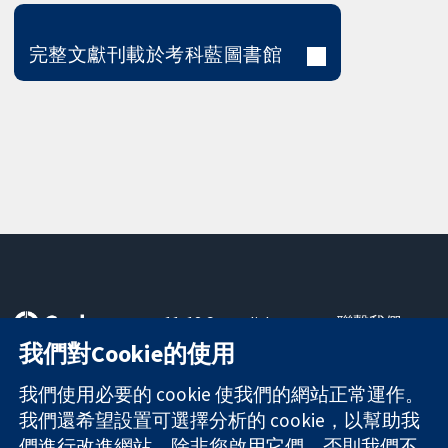
完整文獻刊載於考科藍圖書館
11-13 Cavendish
聯繫我們
Square
新聞
我們對Cookie的使用
可信任實證
London
新聞部
知情決定
W1G 0AN
關於我們
我們使用必要的 cookie 使我們的網站正常運作。
更完善的健康照
United Kingdom
工作機會
我們還希望設置可選擇分析的 cookie，以幫助我
護
Cochrane
們進行改進網站。除非您啟用它們，否則我們不