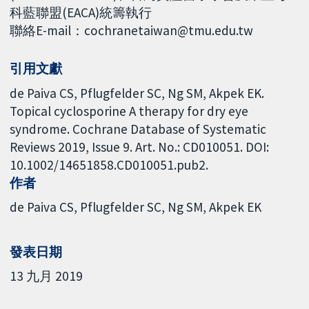
科藍聯盟(EACA)統籌執行
聯絡E-mail：cochranetaiwan@tmu.edu.tw
引用文獻
de Paiva CS, Pflugfelder SC, Ng SM, Akpek EK.
Topical cyclosporine A therapy for dry eye
syndrome. Cochrane Database of Systematic
Reviews 2019, Issue 9. Art. No.: CD010051. DOI:
10.1002/14651858.CD010051.pub2.
作者
de Paiva CS
Pflugfelder SC
Ng SM
Akpek EK
發表日期
13 九月 2019