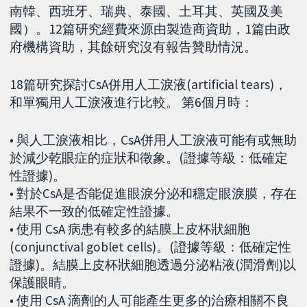
南韓、西班牙、瑞典、泰國、土耳其、英國及美
國）。12篇研究經費來源由製造商資助，1篇由政
府機構資助，其餘研究沒有報告贊助情況。
18篇研究探討CsA併用人工淚液(artificial tears)，
和單獨用人工淚液進行比較。 第6個月時：
• 與人工淚液相比，CsA併用人工淚液可能有或無助
於減少乾眼症的症狀和徵象。(證據等級：低確定
性證據)。
• 對於CsA是否能促進眼淚分泌和穩定眼淚膜，存在
結果不一致的低確定性證據。
• 使用 CsA 病患有較多的結膜上皮杯狀細胞
(conjunctival goblet cells)。(證據等級：低確定性
證據)。結膜上皮杯狀細胞透過分泌粘液(潤滑劑)以
保護眼睛。
• 使用 CsA 滴劑的人可能產生更多的治療相關不良