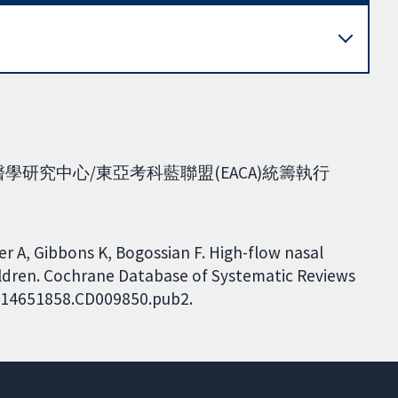
研究中心/東亞考科藍聯盟(EACA)統籌執行
r A, Gibbons K, Bogossian F. High-flow nasal
hildren. Cochrane Database of Systematic Reviews
02/14651858.CD009850.pub2.