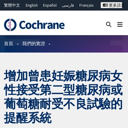
繁體中文
English
Español
فارسی
Français
更多語言
Русский
Hrvatski
Deutsch
Bahasa Malaysia
ไทย
简体中文
關閉搜尋 ✖
篩選條件
首頁
我們的實證
增加曾患妊娠糖尿病女
性接受第二型糖尿病或
葡萄糖耐受不良試驗的
提醒系統