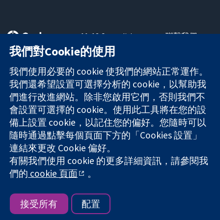
11-13 Cavendish
聯繫我們
Square
新聞
我們對Cookie的使用
可信任實證
London
新聞部
知情決定
W1G 0AN
關於我們
我們使用必要的 cookie 使我們的網站正常運作。
更完善的健康照
United Kingdom
工作機會
我們還希望設置可選擇分析的 cookie，以幫助我
護
Cochrane
們進行改進網站。除非您啟用它們，否則我們不
Library
會設置可選擇的 cookie。使用此工具將在您的設
備上設置 cookie，以記住您的偏好。您隨時可以
隨時通過點擊每個頁面下方的「Cookies 設置」
The Cochrane Collaboration is a charity (no. 1045921) and a
連結來更改 Cookie 偏好。
company limited by guarantee (no. 03044323) registered in
England & Wales. VAT registration number GB 718 2127 49.
有關我們使用 cookie 的更多詳細資訊，請參閱我
們的
cookie 頁面
。
版權所有 © 2026 The Cochrane Collaboration
網站條款與條件
|
免責聲明
|
隱私權
|
Cookie 政策
|
Cookie 設定
接受所有
配置