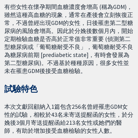
有些女性在懷孕期間血糖濃度會增高 (稱為GDM)，
雖然這種高血糖的現象，通常在產後會立刻恢復正
常，不過曾經出現GDM的女性，日後罹患第二型糖
尿病的風險會增高。因此於分娩後數個月內，開始
定期檢驗血糖是否高於正常值非常重要 (偵測第二
型糖尿病或「葡萄糖耐受不良」，葡萄糖耐受不良
為糖尿病前期 [prediabetic state]，有時會發展為
第二型糖尿病)。不過基於種種原因，很多女性並
未在罹患GDM後接受血糖檢驗。
試驗特色
本次文獻回顧納入1篇包含256名曾經罹患GDM女
性的試驗，相較於43名未寄送提醒函的女性，於分
娩後3個月寄送提醒函給213名女性或她們的醫
師，有助於增加接受血糖檢驗的女性人數。