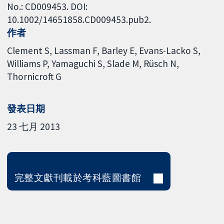
No.: CD009453. DOI:
10.1002/14651858.CD009453.pub2.
作者
Clement S
Lassman F
Barley E
Evans-Lacko S
Williams P
Yamaguchi S
Slade M
Rüsch N
Thornicroft G
發表日期
23 七月 2013
完整文獻刊載於考科藍圖書館