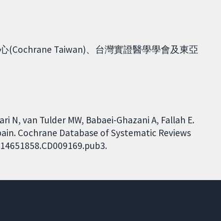
chrane Taiwan)、台灣實證醫學學會及東亞
ri N, van Tulder MW, Babaei-Ghazani A, Fallah E.
pain. Cochrane Database of Systematic Reviews
02/14651858.CD009169.pub3.