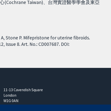
chrane Taiwan)、台灣實證醫學學會及東亞
, Stone P. Mifepristone for uterine fibroids.
 Issue 8. Art. No.: CD007687. DOI:
11-13 Cavendish Square
London
W1G 0AN
United Kingdom