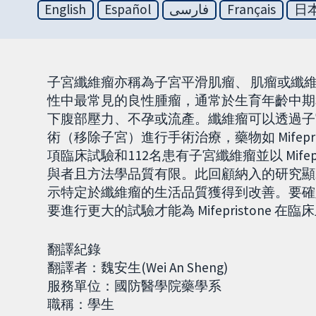
English
Español
فارسی
Français
日
子宮纖維瘤亦稱為子宮平滑肌瘤、
肌瘤或纖
性中最常見的良性腫瘤，通常於生育年齡中期
下腹部壓力、不孕或流產。纖維瘤可以透過子
術（移除子宮）進行手術治療，藥物如 Mifep
項臨床試驗和112名患有子宮纖維瘤並以 Mife
與者且方法學品質有限。此回顧納入的研究顯示，M
示特定於纖維瘤的生活品質獲得到改善。要確定 M
要進行更大的試驗才能為 Mifepristone 
翻譯紀錄
翻譯者：魏安生(Wei An Sheng)
服務單位：國防醫學院藥學系
職稱：學生