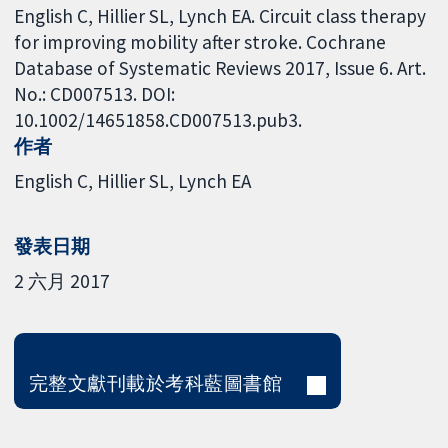
English C, Hillier SL, Lynch EA. Circuit class therapy
for improving mobility after stroke. Cochrane
Database of Systematic Reviews 2017, Issue 6. Art.
No.: CD007513. DOI:
10.1002/14651858.CD007513.pub3.
作者
English C
Hillier SL
Lynch EA
發表日期
2 六月 2017
完整文獻刊載於考科藍圖書館