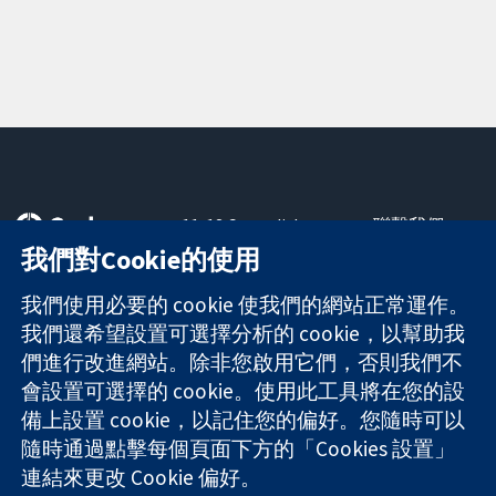
11-13 Cavendish
聯繫我們
Square
新聞
我們對Cookie的使用
可信任實證
London
新聞部
知情決定
W1G 0AN
關於我們
我們使用必要的 cookie 使我們的網站正常運作。
更完善的健康照
United Kingdom
工作機會
我們還希望設置可選擇分析的 cookie，以幫助我
護
Cochrane
們進行改進網站。除非您啟用它們，否則我們不
Library
會設置可選擇的 cookie。使用此工具將在您的設
備上設置 cookie，以記住您的偏好。您隨時可以
隨時通過點擊每個頁面下方的「Cookies 設置」
The Cochrane Collaboration is a charity (no. 1045921) and a
連結來更改 Cookie 偏好。
company limited by guarantee (no. 03044323) registered in