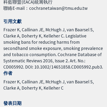
科藍聯盟(EACA)統籌執行
聯絡E-mail：cochranetaiwan@tmu.edu.tw
引用文獻
Frazer K, Callinan JE, McHugh J, van Baarsel S,
Clarke A, Doherty K, Kelleher C. Legislative
smoking bans for reducing harms from
secondhand smoke exposure, smoking prevalence
and tobacco consumption. Cochrane Database of
Systematic Reviews 2016, Issue 2. Art. No.:
CD005992. DOI: 10.1002/14651858.CD005992.pub3.
作者
Frazer K
Callinan JE
McHugh J
van Baarsel S
Clarke A
Doherty K
Kelleher C
發表日期