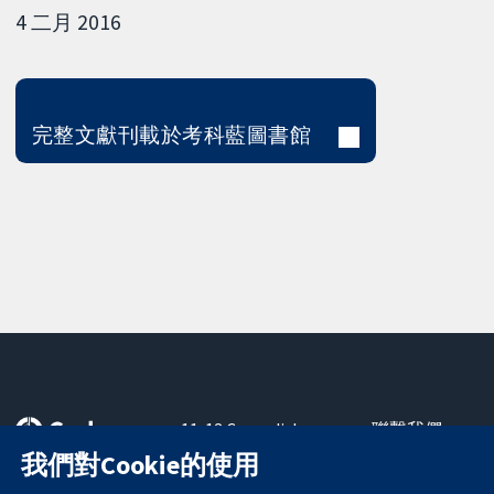
4 二月 2016
完整文獻刊載於考科藍圖書館
11-13 Cavendish
聯繫我們
Square
新聞
我們對Cookie的使用
可信任實證
London
新聞部