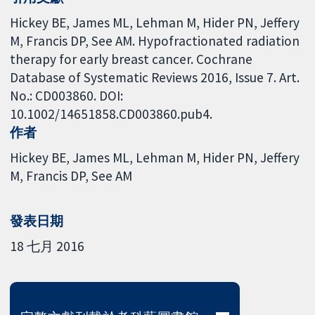
Hickey BE, James ML, Lehman M, Hider PN, Jeffery
M, Francis DP, See AM. Hypofractionated radiation
therapy for early breast cancer. Cochrane
Database of Systematic Reviews 2016, Issue 7. Art.
No.: CD003860. DOI:
10.1002/14651858.CD003860.pub4.
作者
Hickey BE
James ML
Lehman M
Hider PN
Jeffery
M
Francis DP
See AM
發表日期
18 七月 2016