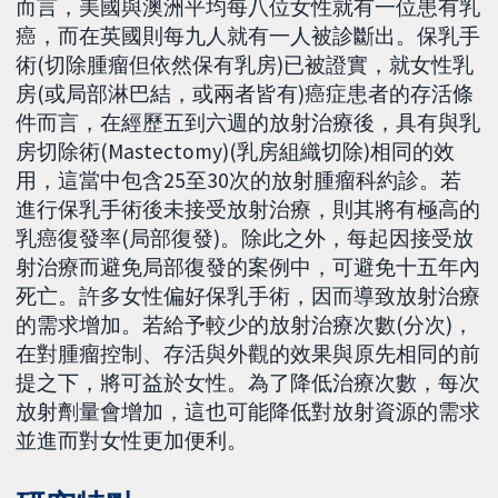
而言，美國與澳洲平均每八位女性就有一位患有乳
癌，而在英國則每九人就有一人被診斷出。保乳手
術(切除腫瘤但依然保有乳房)已被證實，就女性乳
房(或局部淋巴結，或兩者皆有)癌症患者的存活條
件而言，在經歷五到六週的放射治療後，具有與乳
房切除術(Mastectomy)(乳房組織切除)相同的效
用，這當中包含25至30次的放射腫瘤科約診。若
進行保乳手術後未接受放射治療，則其將有極高的
乳癌復發率(局部復發)。除此之外，每起因接受放
射治療而避免局部復發的案例中，可避免十五年內
死亡。許多女性偏好保乳手術，因而導致放射治療
的需求增加。若給予較少的放射治療次數(分次)，
在對腫瘤控制、存活與外觀的效果與原先相同的前
提之下，將可益於女性。為了降低治療次數，每次
放射劑量會增加，這也可能降低對放射資源的需求
並進而對女性更加便利。