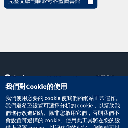
完整文獻刊載於考科藍圖書館
11-13 Cavendish
聯繫我們
Square
新聞
我們對Cookie的使用
可信任實證
London
新聞部
知情決定
W1G 0AN
關於我們
我們使用必要的 cookie 使我們的網站正常運作。
更完善的健康照
United Kingdom
工作機會
我們還希望設置可選擇分析的 cookie，以幫助我
護
Cochrane
們進行改進網站。除非您啟用它們，否則我們不
Library
會設置可選擇的 cookie。使用此工具將在您的設
備上設置 cookie，以記住您的偏好。您隨時可以