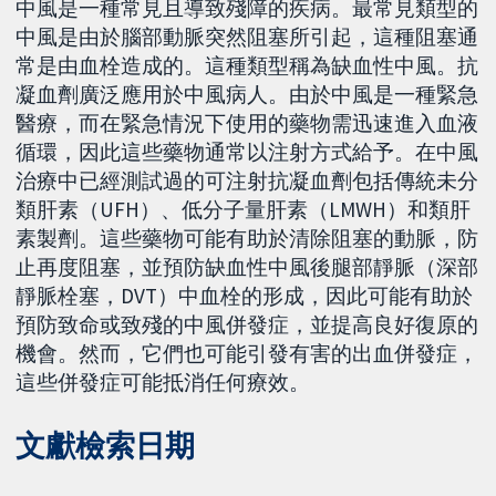
中風是一種常見且導致殘障的疾病。最常見類型的
中風是由於腦部動脈突然阻塞所引起，這種阻塞通
常是由血栓造成的。這種類型稱為缺血性中風。抗
凝血劑廣泛應用於中風病人。由於中風是一種緊急
醫療，而在緊急情況下使用的藥物需迅速進入血液
循環，因此這些藥物通常以注射方式給予。在中風
治療中已經測試過的可注射抗凝血劑包括傳統未分
類肝素（UFH）、低分子量肝素（LMWH）和類肝
素製劑。這些藥物可能有助於清除阻塞的動脈，防
止再度阻塞，並預防缺血性中風後腿部靜脈（深部
靜脈栓塞，DVT）中血栓的形成，因此可能有助於
預防致命或致殘的中風併發症，並提高良好復原的
機會。然而，它們也可能引發有害的出血併發症，
這些併發症可能抵消任何療效。
文獻檢索日期