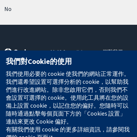
No
11-13 Cavendish
聯繫我們
Square
新聞
我們對Cookie的使用
可信任實證
London
新聞部
知情決定
W1G 0AN
關於我們
我們使用必要的 cookie 使我們的網站正常運作。
更完善的健康照
United Kingdom
工作機會
我們還希望設置可選擇分析的 cookie，以幫助我
護
Cochrane
們進行改進網站。除非您啟用它們，否則我們不
Library
會設置可選擇的 cookie。使用此工具將在您的設
備上設置 cookie，以記住您的偏好。您隨時可以
隨時通過點擊每個頁面下方的「Cookies 設置」
The Cochrane Collaboration is a charity (no. 1045921) and a
連結來更改 Cookie 偏好。
company limited by guarantee (no. 03044323) registered in
England & Wales. VAT registration number GB 718 2127 49.
有關我們使用 cookie 的更多詳細資訊，請參閱我