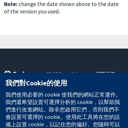
Note:
change the date shown above to the date
of the version you used.
11-13 Cavendish
聯繫我們
Square
新聞
我們對Cookie的使用
可信任實證
London
新聞部
知情決定
W1G 0AN
關於我們
我們使用必要的 cookie 使我們的網站正常運作。
更完善的健康照
United Kingdom
工作機會
我們還希望設置可選擇分析的 cookie，以幫助我
護
Cochrane
們進行改進網站。除非您啟用它們，否則我們不
Library
會設置可選擇的 cookie。使用此工具將在您的設
備上設置 cookie，以記住您的偏好。您隨時可以