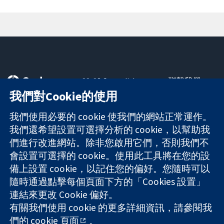
11-13 Cavendish
聯繫我們
Square
新聞
我們對Cookie的使用
可信任實證
London
新聞部
知情決定
W1G 0AN
關於我們
我們使用必要的 cookie 使我們的網站正常運作。
更完善的健康照
United Kingdom
工作機會
我們還希望設置可選擇分析的 cookie，以幫助我
護
Cochrane
們進行改進網站。除非您啟用它們，否則我們不
Library
會設置可選擇的 cookie。使用此工具將在您的設
備上設置 cookie，以記住您的偏好。您隨時可以
隨時通過點擊每個頁面下方的「Cookies 設置」
The Cochrane Collaboration is a charity (no. 1045921) and a
連結來更改 Cookie 偏好。
company limited by guarantee (no. 03044323) registered in
England & Wales. VAT registration number GB 718 2127 49.
有關我們使用 cookie 的更多詳細資訊，請參閱我
們的
cookie 頁面
。