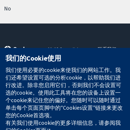
No
11-13 Cavendish
联系我们
Square
最新消息
我们的Cookie使用
可信任的证据
London
新闻办公室
知情决定
W1G 0AN
关于我们
我们使用必要的cookie来使我们的网站工作。我
更完善的医疗健
United Kingdom
工作机会
们还希望设置可选的分析cookie，以帮助我们进
康
Cochrane
行改进。除非您启用它们，否则我们不会设置可
Library
选的cookie。使用此工具将在您的设备上设置一
个cookie来记住您的偏好。您随时可以随时通过
单击每个页面页脚中的“Cookies设置”链接来更改
The Cochrane Collaboration is a charity (no. 1045921) and a
您的Cookie首选项。
company limited by guarantee (no. 03044323) registered in
England & Wales. VAT registration number GB 718 2127 49.
有关我们使用cookie的更多详细信息，请参阅我