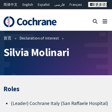
简体中文
English
Español
فارسی
Français
更多语言
Русский
Hrvatski
Deutsch
Bahasa Malaysia
ไทย
繁體中文
Close search ✖
过滤
首页
Declaration of interest
Silvia Molinari
Roles
(Leader) Cochrane Italy (San Raffaele Hospital)