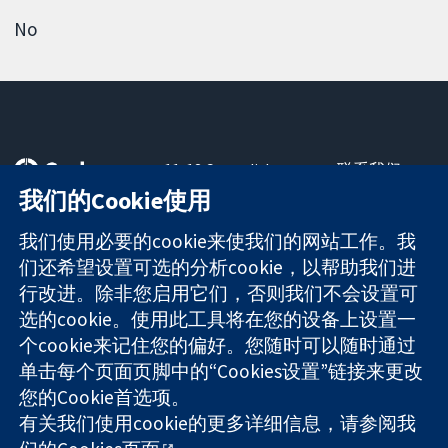
No
11-13 Cavendish
联系我们
Square
最新消息
我们的Cookie使用
可信任的证据
London
新闻办公室
知情决定
W1G 0AN
关于我们
我们使用必要的cookie来使我们的网站工作。我
更完善的医疗健
United Kingdom
工作机会
们还希望设置可选的分析cookie，以帮助我们进
康
Cochrane
行改进。除非您启用它们，否则我们不会设置可
Library
选的cookie。使用此工具将在您的设备上设置一
个cookie来记住您的偏好。您随时可以随时通过
单击每个页面页脚中的“Cookies设置”链接来更改
The Cochrane Collaboration is a charity (no. 1045921) and a
您的Cookie首选项。
company limited by guarantee (no. 03044323) registered in
England & Wales. VAT registration number GB 718 2127 49.
有关我们使用cookie的更多详细信息，请参阅我