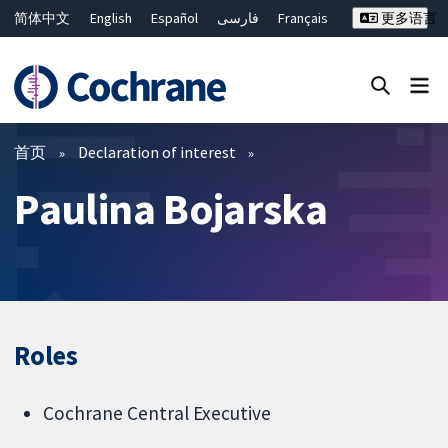
简体中文
English
Español
فارسی
Français
更多语言
Русский
Hrvatski
Deutsch
Bahasa Malaysia
ไทย
繁體中文
Close search ✖
过滤
首页
Declaration of interest
Paulina Bojarska
Roles
Cochrane Central Executive