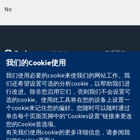
No
11-13 Cavendish
联系我们
Square
最新消息
我们的Cookie使用
可信任的证据
London
新闻办公室
知情决定
W1G 0AN
关于我们
我们使用必要的cookie来使我们的网站工作。我
更完善的医疗健
United Kingdom
工作机会
们还希望设置可选的分析cookie，以帮助我们进
康
Cochrane
行改进。除非您启用它们，否则我们不会设置可
Library
选的cookie。使用此工具将在您的设备上设置一
个cookie来记住您的偏好。您随时可以随时通过
单击每个页面页脚中的“Cookies设置”链接来更改
The Cochrane Collaboration is a charity (no. 1045921) and a
您的Cookie首选项。
company limited by guarantee (no. 03044323) registered in
England & Wales. VAT registration number GB 718 2127 49.
有关我们使用cookie的更多详细信息，请参阅我