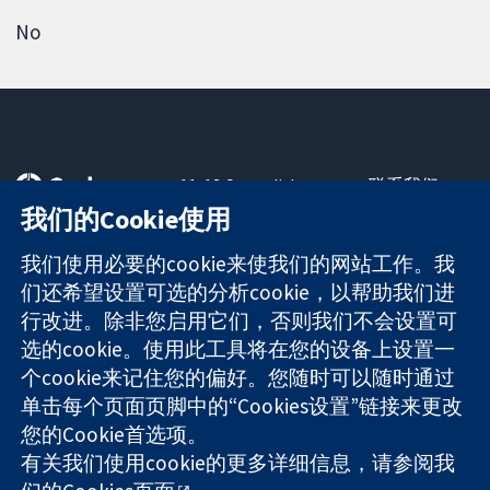
No
11-13 Cavendish
联系我们
Square
最新消息
我们的Cookie使用
可信任的证据
London
新闻办公室
知情决定
W1G 0AN
关于我们
我们使用必要的cookie来使我们的网站工作。我
更完善的医疗健
United Kingdom
工作机会
们还希望设置可选的分析cookie，以帮助我们进
康
Cochrane
行改进。除非您启用它们，否则我们不会设置可
Library
选的cookie。使用此工具将在您的设备上设置一
个cookie来记住您的偏好。您随时可以随时通过
单击每个页面页脚中的“Cookies设置”链接来更改
The Cochrane Collaboration is a charity (no. 1045921) and a
您的Cookie首选项。
company limited by guarantee (no. 03044323) registered in
England & Wales. VAT registration number GB 718 2127 49.
有关我们使用cookie的更多详细信息，请参阅我