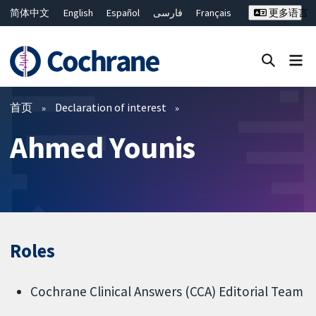
简体中文
English
Español
فارسی
Français
更多语言
Русский
Hrvatski
Deutsch
Bahasa Malaysia
ไทย
繁體中文
Close search ✖
过滤
首页
Declaration of interest
Ahmed Younis
Roles
Cochrane Clinical Answers (CCA) Editorial Team