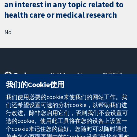
an interest in any topic related to
health care or medical research
No
11-13 Cavendish
联系我们
Square
最新消息
我们的Cookie使用
可信任的证据
London
新闻办公室
知情决定
W1G 0AN
关于我们
我们使用必要的cookie来使我们的网站工作。我
更完善的医疗健
United Kingdom
工作机会
们还希望设置可选的分析cookie，以帮助我们进
康
Cochrane
行改进。除非您启用它们，否则我们不会设置可
Library
选的cookie。使用此工具将在您的设备上设置一
个cookie来记住您的偏好。您随时可以随时通过
单击每个页面页脚中的“Cookies设置”链接来更改