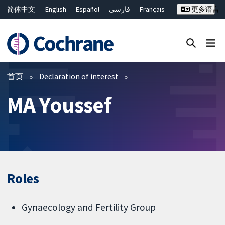
简体中文
English
Español
فارسی
Français
更多语言
Русский
Hrvatski
Deutsch
Bahasa Malaysia
ไทย
繁體中文
Close search ✖
过滤
首页
Declaration of interest
MA Youssef
Roles
Gynaecology and Fertility Group