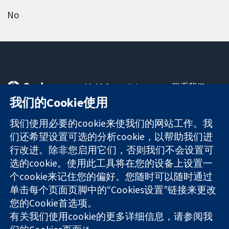
No
11-13 Cavendish
联系我们
Square
最新消息
我们的Cookie使用
可信任的证据
London
新闻办公室
知情决定
W1G 0AN
关于我们
我们使用必要的cookie来使我们的网站工作。我
更完善的医疗健
United Kingdom
工作机会
们还希望设置可选的分析cookie，以帮助我们进
康
Cochrane
行改进。除非您启用它们，否则我们不会设置可
Library
选的cookie。使用此工具将在您的设备上设置一
个cookie来记住您的偏好。您随时可以随时通过
单击每个页面页脚中的“Cookies设置”链接来更改
The Cochrane Collaboration is a charity (no. 1045921) and a
您的Cookie首选项。
company limited by guarantee (no. 03044323) registered in
England & Wales. VAT registration number GB 718 2127 49.
有关我们使用cookie的更多详细信息，请参阅我