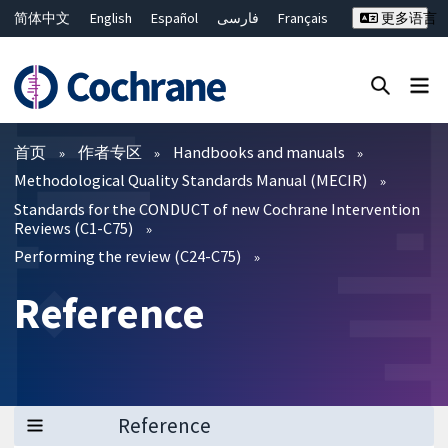
简体中文
English
Español
فارسی
Français
更多语言
Русский
Hrvatski
Deutsch
Bahasa Malaysia
ไทย
繁體中文
Close search ✖
过滤
首页
作者专区
Handbooks and manuals
Methodological Quality Standards Manual (MECIR)
Standards for the CONDUCT of new Cochrane Intervention
Reviews (C1-C75)
Performing the review (C24-C75)
Reference