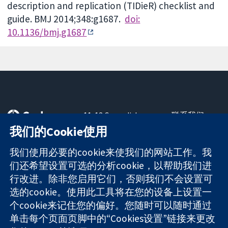
description and replication (TIDieR) checklist and
guide. BMJ 2014;348:g1687.
doi:
10.1136/bmj.g1687
11-13 Cavendish
联系我们
Square
最新消息
我们的Cookie使用
可信任的证据
London
新闻办公室
知情决定
W1G 0AN
关于我们
我们使用必要的cookie来使我们的网站工作。我
更完善的医疗健
United Kingdom
工作机会
们还希望设置可选的分析cookie，以帮助我们进
康
Cochrane
行改进。除非您启用它们，否则我们不会设置可
Library
选的cookie。使用此工具将在您的设备上设置一
个cookie来记住您的偏好。您随时可以随时通过
单击每个页面页脚中的“Cookies设置”链接来更改
The Cochrane Collaboration is a charity (no. 1045921) and a