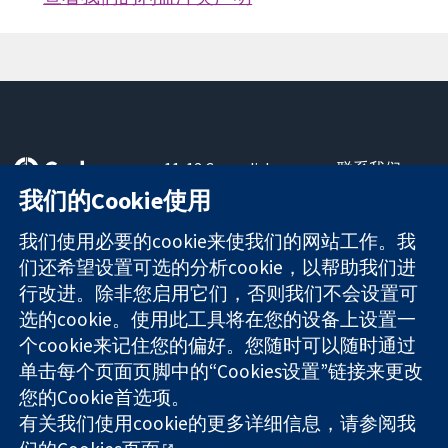
11-13 Cavendish
联系我们
Square
最新消息
我们的Cookie使用
可信任的证据
London
新闻办公室
知情决定
W1G 0AN
关于我们
我们使用必要的cookie来使我们的网站工作。我
更完善的医疗健
United Kingdom
工作机会
们还希望设置可选的分析cookie，以帮助我们进
康
Cochrane
行改进。除非您启用它们，否则我们不会设置可
Library
选的cookie。使用此工具将在您的设备上设置一
个cookie来记住您的偏好。您随时可以随时通过
单击每个页面页脚中的“Cookies设置”链接来更改
The Cochrane Collaboration is a charity (no. 1045921) and a
您的Cookie首选项。
company limited by guarantee (no. 03044323) registered in
England & Wales. VAT registration number GB 718 2127 49.
有关我们使用cookie的更多详细信息，请参阅我