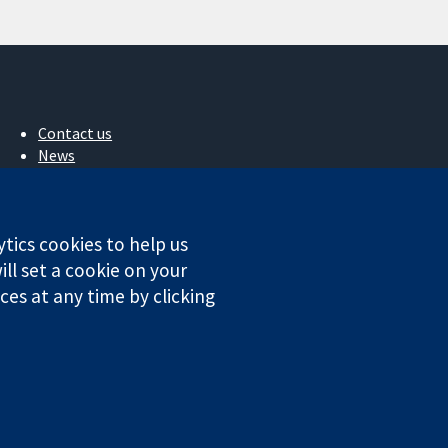
Contact us
News
Press office
About us
Jobs
ytics cookies to help us
Cochrane Library
ll set a cookie on your
es at any time by clicking
ales. VAT registration number GB 718 2127 49.
Conditions
|
Disclaimer
|
Privacy
|
Cookie policy
|
Cookie settings