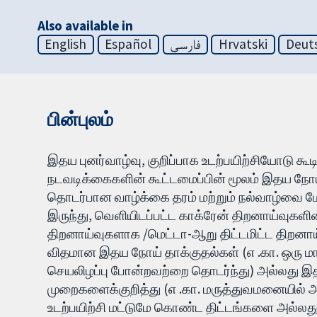
Also available in
English
Español
فارسی
Hrvatski
Deut
பின்புலம்
இதய புனர்வாழ்வு, குறிப்பாக உடற்பயிற்சியோடு 
நடவடிக்கைகளின் கூட்டமைப்பின் மூலம் இதய நோ
தொடர்பான வாழ்க்கை தரம் மற்றும் நல்வாழ்வை மேம்
இருந்து, வெளியிடப்பட்ட காக்ரேன் திறனாய்வுகளி
திறனாய்வுகளாக /மெட்டா-ஆறு திட்டமிட்ட திறனாய
விதமான இதய நோய் தாக்குதல்கள் (எ .கா. ஒரு 
செயலிழப்பு போன்றவற்றை தொடர்ந்து) அல்லது இத
முறைகளைக்குறித்து (எ .கா. மருத்துவமனையில் அ
உடற்பயிற்சி மட்டுமே கொண்ட திட்டங்களை அல்லது