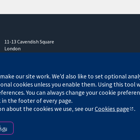
11-13 Cavendish Square
London
W1G 0AN
ஐக்கிய இராச்சியம்
ake our site work. We'd also like to set optional anal
onal cookies unless you enable them. Using this tool wi
ferences. You can always change your cookie preferenc
any limited by guarantee (no. 03044323) registered in England & W
k in the footer of every page.
on about the cookies we use, see our
Cookies page
.
Website Terms & 
்து