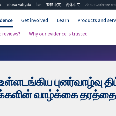
h
Bahasa Malaysia
ไทย
繁體中文
简体中文
About Cochrane tra
idence
Get involved
Learn
Products and serv
c reviews?
Why our evidence is trusted
Close search ✖
ள்ளடங்கிய புனர்வாழ்வு திட
ின் வாழ்க்கை தரத்தை மேம