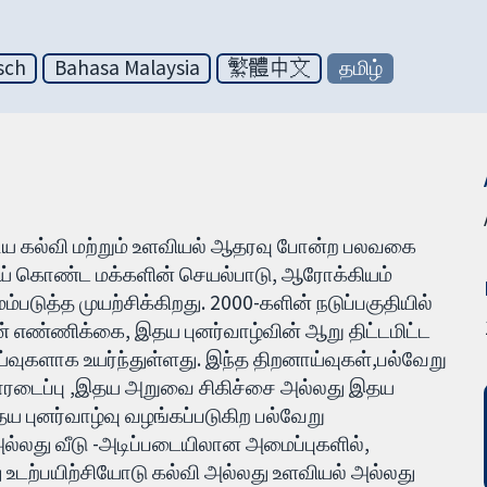
sch
Bahasa Malaysia
繁體中文
தமிழ்
கூடிய கல்வி மற்றும் உளவியல் ஆதரவு போன்ற பலவகை
ய் கொண்ட மக்களின் செயல்பாடு, ஆரோக்கியம்
படுத்த முயற்சிக்கிறது. 2000-களின் நடுப்பகுதியில்
ன் எண்ணிக்கை, இதய புனர்வாழ்வின் ஆறு திட்டமிட்ட
்வுகளாக உயர்ந்துள்ளது. இந்த திறனாய்வுகள்,பல்வேறு
மாரடைப்பு ,இதய அறுவை சிகிச்சை அல்லது இதய
ய புனர்வாழ்வு வழங்கப்படுகிற பல்வேறு
ல்லது வீடு -அடிப்படையிலான அமைப்புகளில்,
 உடற்பயிற்சியோடு கல்வி அல்லது உளவியல் அல்லது