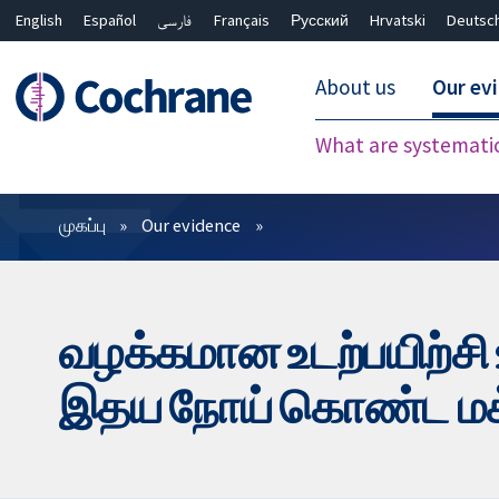
English
Español
فارسی
Français
Русский
Hrvatski
Deutsc
About us
Our ev
What are systemati
வடிகட்டிகள்
முகப்பு
Our evidence
வழக்கமான உடற்பயிற்சி உ
இதய நோய் கொண்ட மக்கள