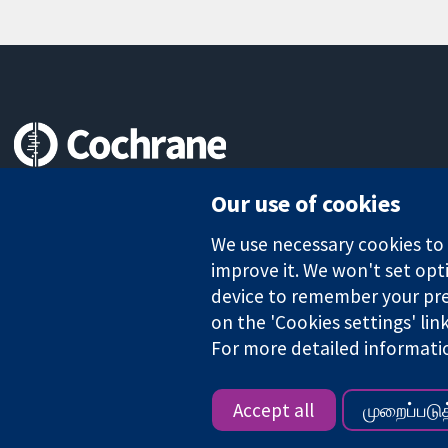
Trusted evidence.
Our use of cookies
Informed decisions.
Better health.
We use necessary cookies to m
improve it. We won't set opti
device to remember your pre
The Cochrane Collaboration is a charity (no. 1045921) and a comp
on the 'Cookies settings' lin
For more detailed informati
Copyright © 2026 The Cochrane Collaboration
Accept all
முறைப்படுத