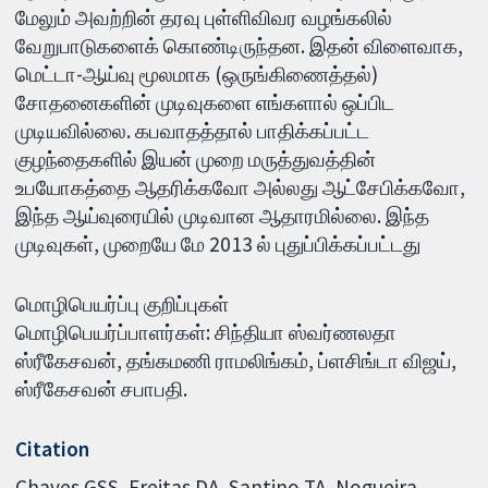
மேலும் அவற்றின் தரவு புள்ளிவிவர வழங்கலில்
வேறுபாடுகளைக் கொண்டிருந்தன. இதன் விளைவாக,
மெட்டா-ஆய்வு மூலமாக (ஒருங்கிணைத்தல்)
சோதனைகளின் முடிவுகளை எங்களால் ஒப்பிட
முடியவில்லை. கபவாதத்தால் பாதிக்கப்பட்ட
குழந்தைகளில் இயன் முறை மருத்துவத்தின்
உபயோகத்தை ஆதரிக்கவோ அல்லது ஆட்சேபிக்கவோ,
இந்த ஆய்வுரையில் முடிவான ஆதாரமில்லை. இந்த
முடிவுகள், முறையே மே 2013 ல் புதுப்பிக்கப்பட்டது
மொழிபெயர்ப்பு குறிப்புகள்
மொழிபெயர்ப்பாளர்கள்: சிந்தியா ஸ்வர்ணலதா
ஸ்ரீகேசவன், தங்கமணி ராமலிங்கம், ப்ளசிங்டா விஜய்,
ஸ்ரீகேசவன் சபாபதி.
Citation
Chaves GSS, Freitas DA, Santino TA, Nogueira