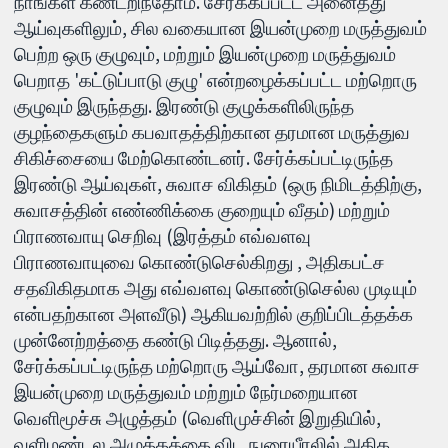
நாங்கள் கண்டறிந்தோம். சேர்க்கப்பட்ட அனைத்து
ஆய்வுகளிலும், சில வகையான இயன்முறை மருத்துவம்
பெற்ற ஒரு குழுவும், மற்றும் இயன்முறை மருத்துவம்
பெறாத 'கட்டுப்பாடு குழு' என்றழைக்கப்பட்ட மற்றொரு
குழுவும் இருந்தது. இரண்டு குழுக்களிலிருந்த
குழந்தைகளும் கபவாதத்திற்கான தரமான மருத்துவ
சிகிச்சையை மேற்கொண்டனர். சேர்க்கப்பட்டிருந்த
இரண்டு ஆய்வுகள், சுவாச விகிதம் (ஒரு நிமிடத்திற்கு,
சுவாசத்தின் எண்ணிக்கை குறையும் வீதம்) மற்றும்
பிராணவாயு செறிவு (இரத்தம் எவ்வளவு
பிராணவாயுவை கொண்டுசெல்கிறது , அதிகபட்ச
சதவிகிதமாக அது எவ்வளவு கொண்டுசெல்ல முடியும்
என்பதற்கான அளவீடு) ஆகியவற்றில் குறிப்பிடத்தக்க
முன்னேற்றத்தை கண்டு பிடித்தது. ஆனால்,
சேர்க்கப்பட்டிருந்த மற்றொரு ஆய்வோ, தரமான சுவாச
இயன்முறை மருத்துவம் மற்றும் நேர்மறையான
வெளிமூச்சு அழுத்தம் (வெளிமுச்சின் இறுதியில்,
வளிமண்டல அழுத்தத்தை விட நுரையீரலில் அதிக