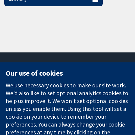
Our use of cookies
11-13 Cavendish
Contact us
We use necessary cookies to make our site work.
Square
News
Trusted
London
Press office
We'd also like to set optional analytics cookies to
evidence.
W1G 0AN
About us
help us improve it. We won't set optional cookies
Informed
ஐக்கிய
Jobs
unless you enable them. Using this tool will set a
decisions.
இராச்சியம்
Cochrane
cookie on your device to remember your
Better health.
Library
preferences. You can always change your cookie
preferences at any time by clicking on the