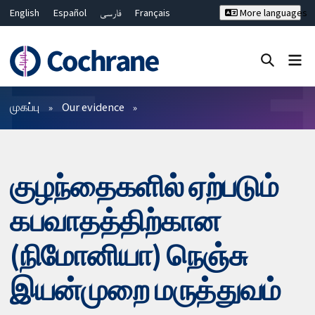
English
Español
فارسی
Français
More languages
Русский
Hrvatski
Deutsch
Bahasa Malaysia
ไทย
繁體中文
简体中文
Close search ✖
வடிகட்டிகள்
முகப்பு
Our evidence
குழந்தைகளில் ஏற்படும்
கபவாதத்திற்கான
(நிமோனியா) நெஞ்சு
இயன்முறை மருத்துவம்